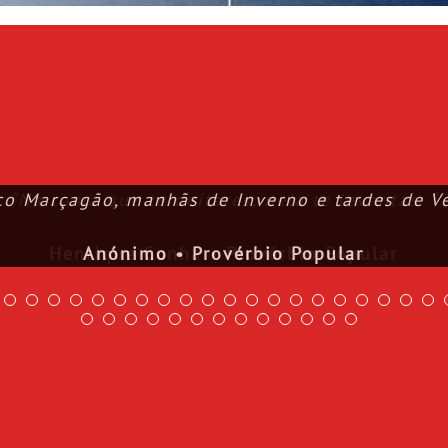
ço Marçagão, manhãs de Inverno e tardes de Ve
Anónimo • Provérbio Popular