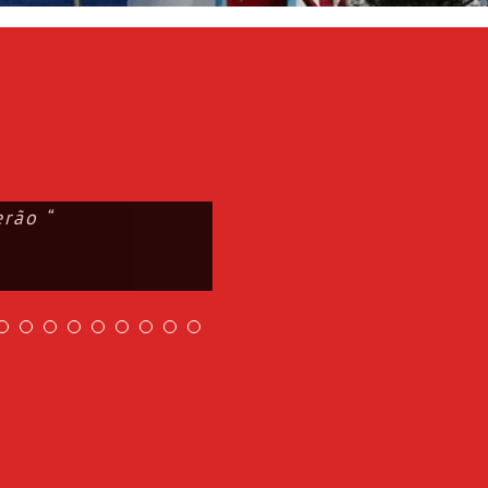
rão “