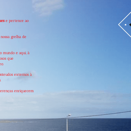
mes
e pertence ao
 nossa grelha de
do mundo e aqui, à
iosos que
eo.
conteudos externos à
.
iferenças enriquecem