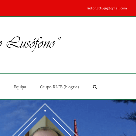
radiorlcbtuga@gmail.com
Equipa
Grupo RLCB (blogue)