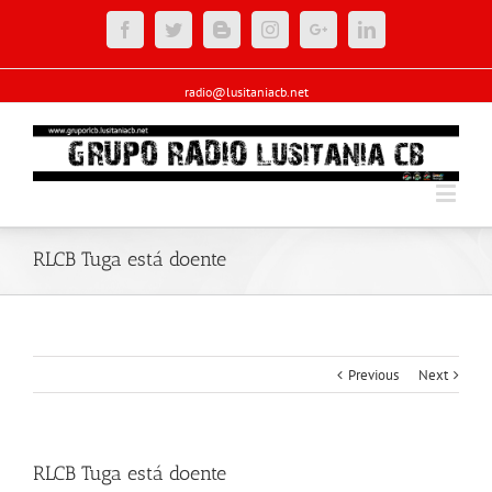
Facebook
Twitter
Blogger
Instagram
Google+
Linkedin
radio@lusitaniacb.net
RLCB Tuga está doente
Previous
Next
RLCB Tuga está doente