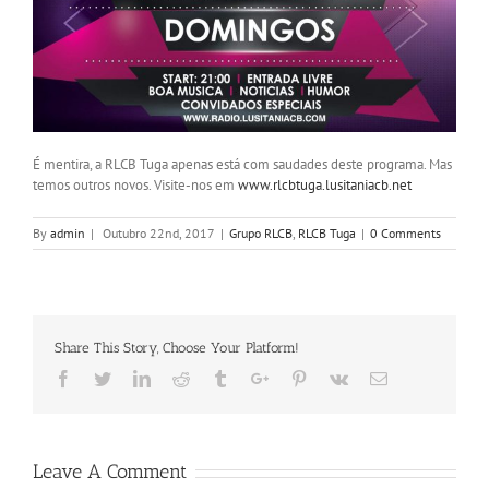
É mentira, a RLCB Tuga apenas está com saudades deste programa. Mas
temos outros novos. Visite-nos em
www.rlcbtuga.lusitaniacb.net
By
admin
|
Outubro 22nd, 2017
|
Grupo RLCB
,
RLCB Tuga
|
0 Comments
Share This Story, Choose Your Platform!
Facebook
Twitter
Linkedin
Reddit
Tumblr
Google+
Pinterest
Vk
Email
Leave A Comment