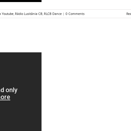
a Youtube
,
Rádio Lusitânia CB
,
RLCB Dance
|
0 Comments
Re