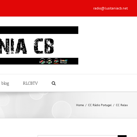
radio@lusitaniacb.net
 blog
RLCBTV
Home
/
CC Rádio Portugal
/
CC Relax