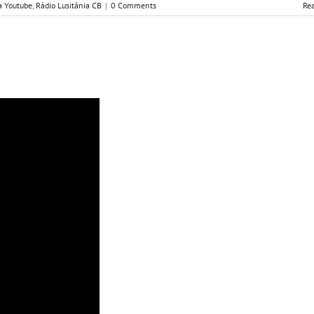
a Youtube
,
Rádio Lusitânia CB
|
0 Comments
Re