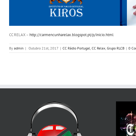
CC RELAX –
http://carmencunharelax.blogspot.pt/p/inicio.html
By
admin
|
Outubro 21st, 2017
|
CC Rádio Portugal
,
CC Relax
,
Grupo RLCB
|
0 C