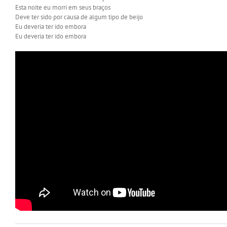
Esta noite eu morri em seus braços
Deve ter sido por causa de algum tipo de beijo
Eu deveria ter ido embora
Eu deveria ter ido embora