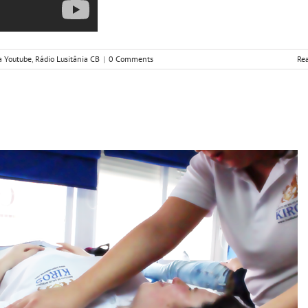
a Youtube
,
Rádio Lusitânia CB
|
0 Comments
Re