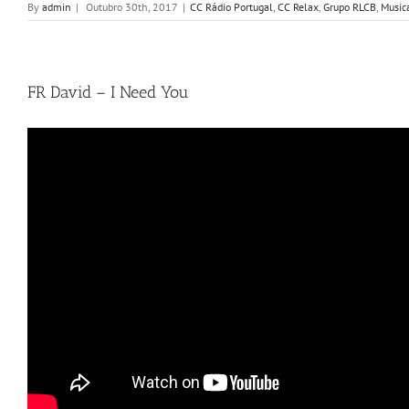
By
admin
|
Outubro 30th, 2017
|
CC Rádio Portugal
,
CC Relax
,
Grupo RLCB
,
Music
FR David – I Need You