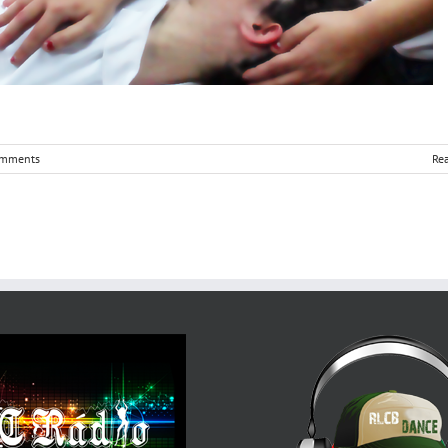
omments
Re