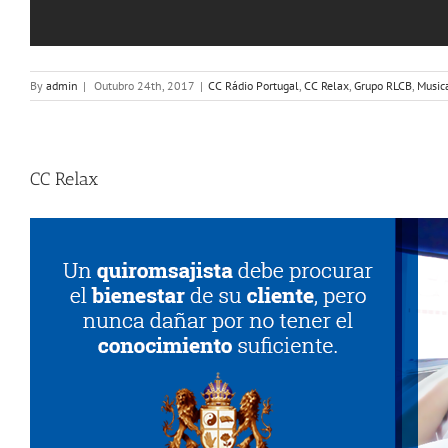
By
admin
|
Outubro 24th, 2017
|
CC Rádio Portugal
,
CC Relax
,
Grupo RLCB
,
Music
CC Relax