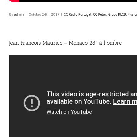
By
admin
|
Outubro 24th, 2017
|
CC Rádio Portugal
,
CC Relax
,
Grupo RLCB
,
Music
Jean Francois Maurice – Monaco 28° à l’ombre