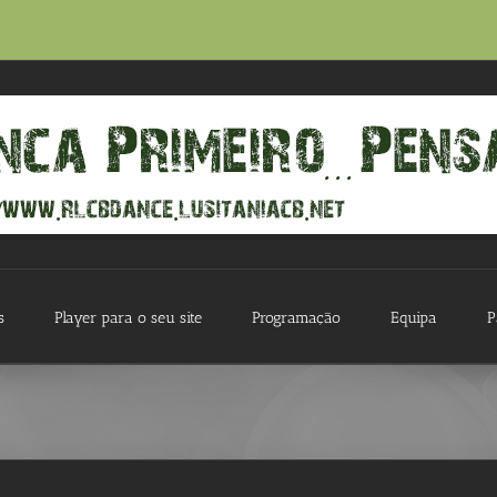
s
Player para o seu site
Programação
Equipa
P