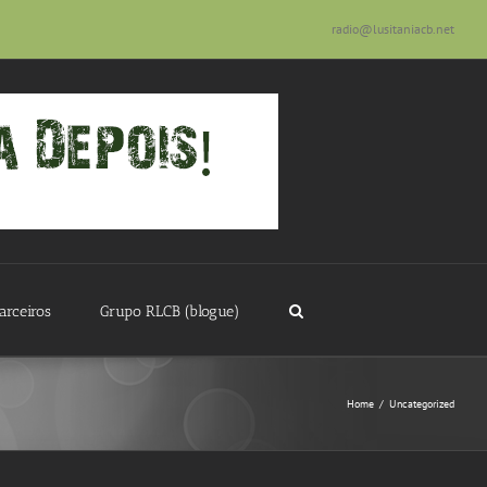
radio@lusitaniacb.net
arceiros
Grupo RLCB (blogue)
Home
/
Uncategorized