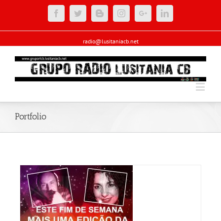
Facebook
Twitter
Blogger
Instagram
Google+
Linkedin
radio@lusitaniacb.net
Portfolio